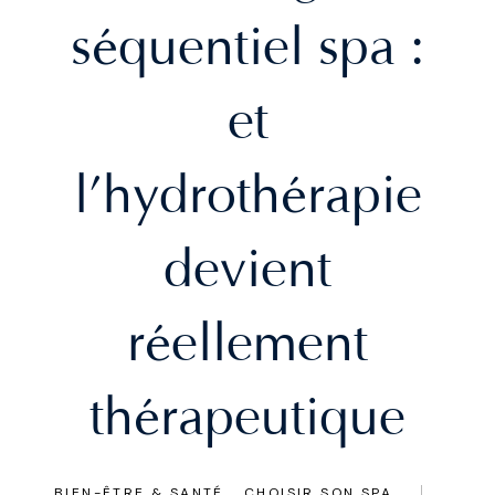
é
s
quentiel spa :
et
é
l’hydroth
rapie
devient
é
r
ellement
é
th
rapeutique
BIEN-ÊTRE & SANTÉ
CHOISIR SON SPA