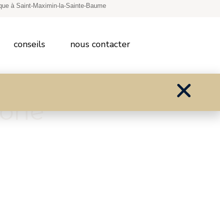
ique à Saint-Maximin-la-Sainte-Baume
conseils
nous contacter
 dans le
ô
ne