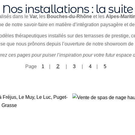
Nos installations : la suite
éalisés dans le
Var,
les
Bouches-du-Rhône
et les
Alpes-Marit
e de notre savoir-faire en matière d’intégration paysagère et de 
èles thérapeutiques installés sur des terrasses de prestige, ces ré
ise que nous prônons depuis l’ouverture de notre showroom de 
ez ces pages pour puiser l’inspiration pour votre futur espace 
2
Page
1
|
|
3
|
4
|
5