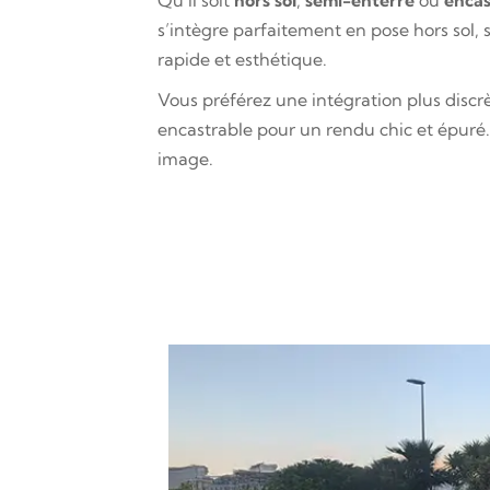
Qu’il soit
hors sol
,
semi-enterré
ou
encas
s’intègre parfaitement en pose hors sol, 
rapide et esthétique.
Vous préférez une intégration plus disc
encastrable pour un rendu chic et épuré. 
image.