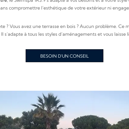
tré
, le Swimspa 1R3.9 s’adapte à vos besoins et à votre style 
sans compromettre l’esthétique de votre extérieur ni engager 
rète ? Vous avez une terrasse en bois ? Aucun problème. Ce
Il s’adapte à tous les styles d’aménagements et vous laisse l
BESOIN D'UN CONSEIL