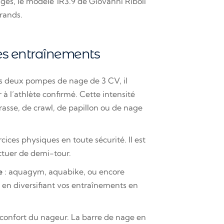
sages, le modèle 1R3.9 de Giovanni Riboli
grands.
es entraînements
s deux pompes de nage de 3 CV, il
 à l’athlète confirmé. Cette intensité
rasse, de crawl, de papillon ou de nage
ces physiques en toute sécurité. Il est
ectuer de demi-tour.
e
: aquagym, aquabike, ou encore
e en diversifiant vos entraînements en
e confort du nageur. La barre de nage en