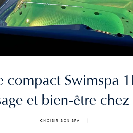
e compact Swimspa 1R
ê
age et bien-
tre chez
CHOISIR SON SPA