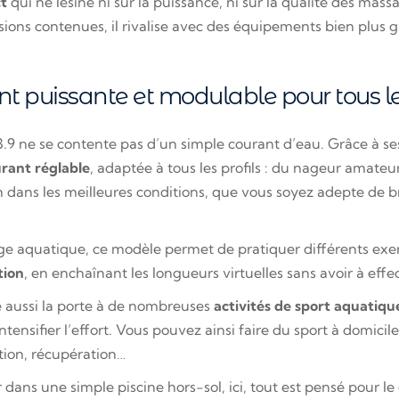
t
qui ne lésine ni sur la puissance, ni sur la qualité des mas
sions contenues, il rivalise avec des équipements bien plus 
t puissante et modulable pour tous l
 ne se contente pas d’un simple courant d’eau. Grâce à se
rant réglable
, adaptée à tous les profils : du nageur amateur
n dans les meilleures conditions, que vous soyez adepte de b
 aquatique, ce modèle permet de pratiquer différents exerci
tion
, en enchaînant les longueurs virtuelles sans avoir à eff
re aussi la porte à de nombreuses
activités de sport aquatiqu
nsifier l’effort. Vous pouvez ainsi faire du sport à domicil
cation, récupération…
dans une simple piscine hors-sol, ici, tout est pensé pour l